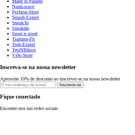
Made in Paradis
Nauti-wave
Pecheur-Store
Smash-Expert
Sneak'In
Sneakids
Sport is good
Training-Fit
Trek-Expert
TripNBikers
Vélo-Store
Inscreva-se na nossa newsletter
Aproveite 10% de desconto ao inscrever-se na nossa newsletter
Inscrever-se
Fique conectado
Encontre-nos nas redes sociais