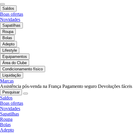
Saldos
Boas ofertas
Novidades
Sapatilhas
Roupa
Bolas
Adepto
Lifestyle
Equipamentos
Área do Clube
Condicionamento físico
Liquidação
Marcas
Assistência pós-venda na França
Pagamento seguro
Devoluções fáceis
Pesquisar
Saldos
Boas ofertas
Novidades
Sapatilhas
Roupa
Bolas
Adepto