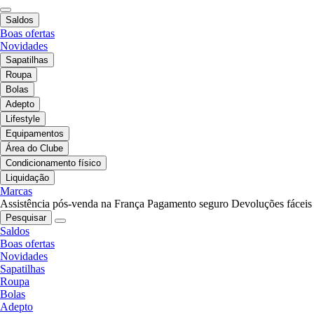
Saldos
Boas ofertas
Novidades
Sapatilhas
Roupa
Bolas
Adepto
Lifestyle
Equipamentos
Área do Clube
Condicionamento físico
Liquidação
Marcas
Assistência pós-venda na França
Pagamento seguro
Devoluções fáceis
Pesquisar
Saldos
Boas ofertas
Novidades
Sapatilhas
Roupa
Bolas
Adepto