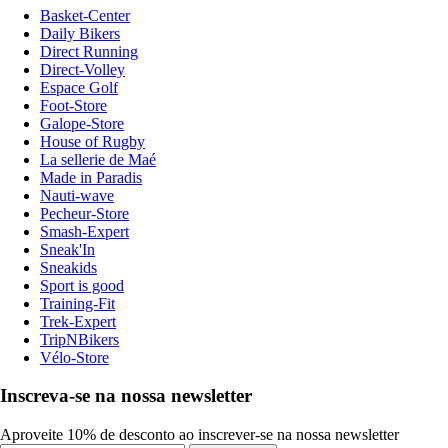
Basket-Center
Daily Bikers
Direct Running
Direct-Volley
Espace Golf
Foot-Store
Galope-Store
House of Rugby
La sellerie de Maé
Made in Paradis
Nauti-wave
Pecheur-Store
Smash-Expert
Sneak'In
Sneakids
Sport is good
Training-Fit
Trek-Expert
TripNBikers
Vélo-Store
Inscreva-se na nossa newsletter
Aproveite 10% de desconto ao inscrever-se na nossa newsletter