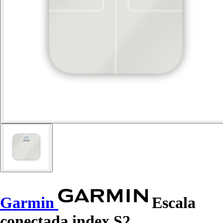
Garmin
Escala
conectada index S2