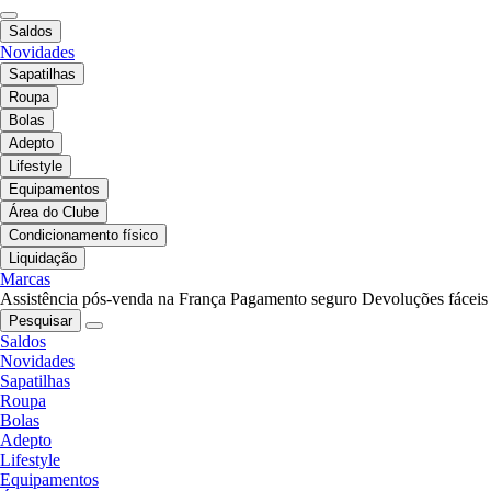
Saldos
Novidades
Sapatilhas
Roupa
Bolas
Adepto
Lifestyle
Equipamentos
Área do Clube
Condicionamento físico
Liquidação
Marcas
Assistência pós-venda na França
Pagamento seguro
Devoluções fáceis
Pesquisar
Saldos
Novidades
Sapatilhas
Roupa
Bolas
Adepto
Lifestyle
Equipamentos