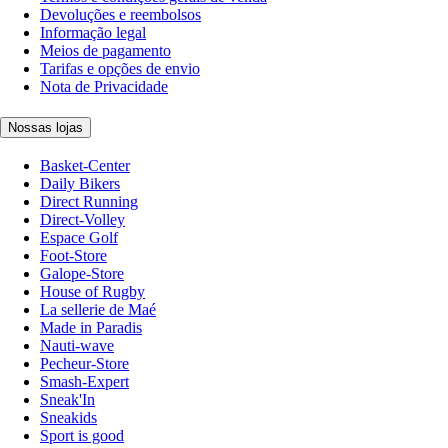
Devoluções e reembolsos
Informação legal
Meios de pagamento
Tarifas e opções de envio
Nota de Privacidade
Nossas lojas
Basket-Center
Daily Bikers
Direct Running
Direct-Volley
Espace Golf
Foot-Store
Galope-Store
House of Rugby
La sellerie de Maé
Made in Paradis
Nauti-wave
Pecheur-Store
Smash-Expert
Sneak'In
Sneakids
Sport is good