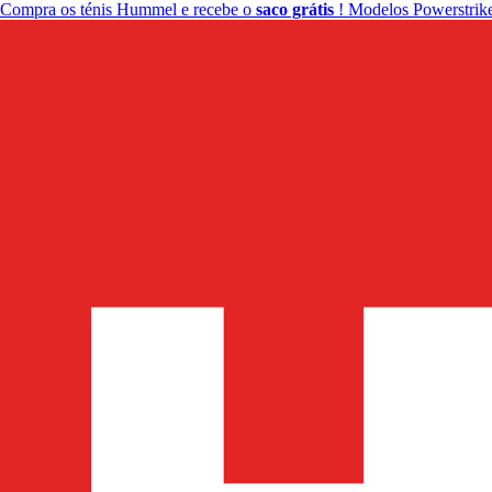
Compra os ténis Hummel e recebe o
saco grátis
! Modelos Powerstrike