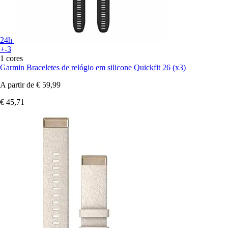
24h
+-3
1 cores
Garmin
Braceletes de relógio em silicone Quickfit 26 (x3)
A partir de
€ 59,99
€ 45,71