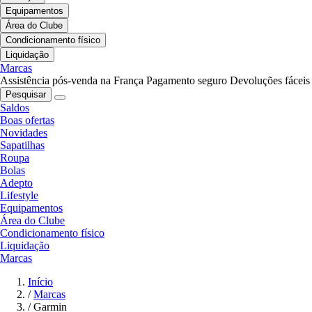
Equipamentos
Área do Clube
Condicionamento físico
Liquidação
Marcas
Assistência pós-venda na França
Pagamento seguro
Devoluções fáceis
Pesquisar
Saldos
Boas ofertas
Novidades
Sapatilhas
Roupa
Bolas
Adepto
Lifestyle
Equipamentos
Área do Clube
Condicionamento físico
Liquidação
Marcas
Início
/
Marcas
/
Garmin