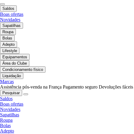
Saldos
Boas ofertas
Novidades
Sapatilhas
Roupa
Bolas
Adepto
Lifestyle
Equipamentos
Área do Clube
Condicionamento físico
Liquidação
Marcas
Assistência pós-venda na França
Pagamento seguro
Devoluções fáceis
Pesquisar
Saldos
Boas ofertas
Novidades
Sapatilhas
Roupa
Bolas
Adepto