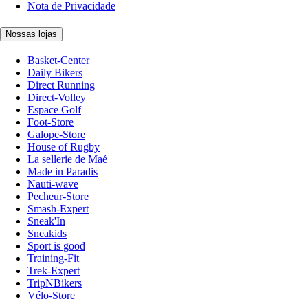
Nota de Privacidade
Nossas lojas
Basket-Center
Daily Bikers
Direct Running
Direct-Volley
Espace Golf
Foot-Store
Galope-Store
House of Rugby
La sellerie de Maé
Made in Paradis
Nauti-wave
Pecheur-Store
Smash-Expert
Sneak'In
Sneakids
Sport is good
Training-Fit
Trek-Expert
TripNBikers
Vélo-Store