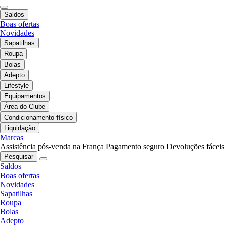
Saldos
Boas ofertas
Novidades
Sapatilhas
Roupa
Bolas
Adepto
Lifestyle
Equipamentos
Área do Clube
Condicionamento físico
Liquidação
Marcas
Assistência pós-venda na França
Pagamento seguro
Devoluções fáceis
Pesquisar
Saldos
Boas ofertas
Novidades
Sapatilhas
Roupa
Bolas
Adepto