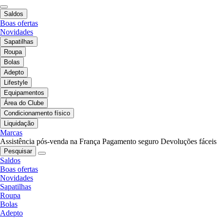
Saldos
Boas ofertas
Novidades
Sapatilhas
Roupa
Bolas
Adepto
Lifestyle
Equipamentos
Área do Clube
Condicionamento físico
Liquidação
Marcas
Assistência pós-venda na França
Pagamento seguro
Devoluções fáceis
Pesquisar
Saldos
Boas ofertas
Novidades
Sapatilhas
Roupa
Bolas
Adepto