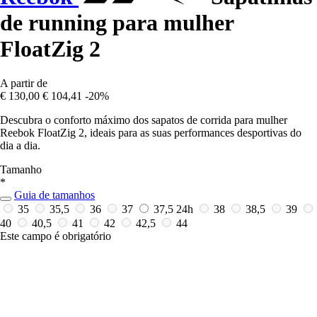
de running para mulher
FloatZig 2
A partir de
€ 130,00
€ 104,41
-20%
Descubra o conforto máximo dos sapatos de corrida para mulher
Reebok FloatZig 2, ideais para as suas performances desportivas do
dia a dia.
Tamanho
*
Guia de tamanhos
35
35,5
36
37
37,5
24h
38
38,5
39
40
40,5
41
42
42,5
44
Este campo é obrigatório