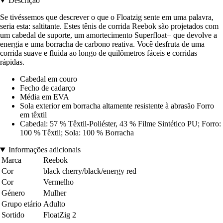
Descrição
Se tivéssemos que descrever o que o Floatzig sente em uma palavra,
seria esta: saltitante. Estes tênis de corrida Reebok são projetados com
um cabedal de suporte, um amortecimento Superfloat+ que devolve a
energia e uma borracha de carbono reativa. Você desfruta de uma
corrida suave e fluida ao longo de quilômetros fáceis e corridas
rápidas.
Cabedal em couro
Fecho de cadarço
Média em EVA
Sola exterior em borracha altamente resistente à abrasão Forro
em têxtil
Cabedal: 57 % Têxtil-Poliéster, 43 % Filme Sintético PU; Forro:
100 % Têxtil; Sola: 100 % Borracha
Informações adicionais
Marca
Reebok
Cor
black cherry/black/energy red
Cor
Vermelho
Género
Mulher
Grupo etário
Adulto
Sortido
FloatZig 2