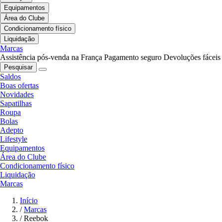
Equipamentos
Área do Clube
Condicionamento físico
Liquidação
Marcas
Assistência pós-venda na França
Pagamento seguro
Devoluções fáceis
Pesquisar
Saldos
Boas ofertas
Novidades
Sapatilhas
Roupa
Bolas
Adepto
Lifestyle
Equipamentos
Área do Clube
Condicionamento físico
Liquidação
Marcas
Início
/
Marcas
/
Reebok