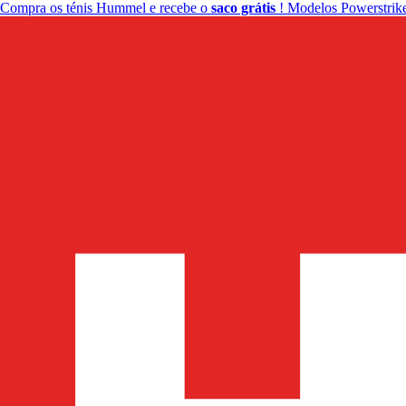
Compra os ténis Hummel e recebe o
saco grátis
! Modelos Powerstrike