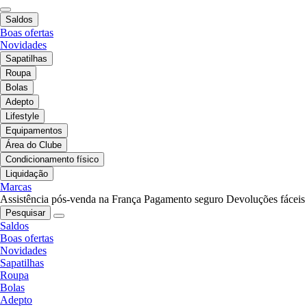
Saldos
Boas ofertas
Novidades
Sapatilhas
Roupa
Bolas
Adepto
Lifestyle
Equipamentos
Área do Clube
Condicionamento físico
Liquidação
Marcas
Assistência pós-venda na França
Pagamento seguro
Devoluções fáceis
Pesquisar
Saldos
Boas ofertas
Novidades
Sapatilhas
Roupa
Bolas
Adepto