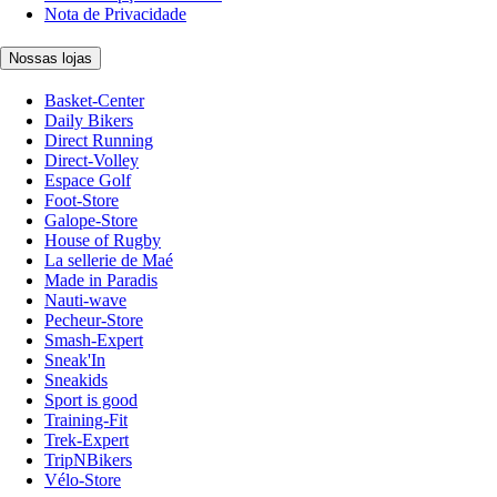
Nota de Privacidade
Nossas lojas
Basket-Center
Daily Bikers
Direct Running
Direct-Volley
Espace Golf
Foot-Store
Galope-Store
House of Rugby
La sellerie de Maé
Made in Paradis
Nauti-wave
Pecheur-Store
Smash-Expert
Sneak'In
Sneakids
Sport is good
Training-Fit
Trek-Expert
TripNBikers
Vélo-Store