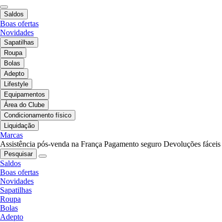
Saldos
Boas ofertas
Novidades
Sapatilhas
Roupa
Bolas
Adepto
Lifestyle
Equipamentos
Área do Clube
Condicionamento físico
Liquidação
Marcas
Assistência pós-venda na França
Pagamento seguro
Devoluções fáceis
Pesquisar
Saldos
Boas ofertas
Novidades
Sapatilhas
Roupa
Bolas
Adepto