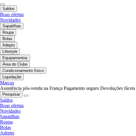
Saldos
Boas ofertas
Novidades
Sapatilhas
Roupa
Bolas
Adepto
Lifestyle
Equipamentos
Área do Clube
Condicionamento físico
Liquidação
Marcas
Assistência pós-venda na França
Pagamento seguro
Devoluções fáceis
Pesquisar
Saldos
Boas ofertas
Novidades
Sapatilhas
Roupa
Bolas
Adepto