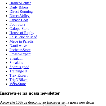
Basket-Center
Daily Bikers
Direct Running
Direct-Volley
Espace Golf
Foot-Store
Galope-Store
House of Rugby
La sellerie de Maé
Made in Paradis
Nauti-wave
Pecheur-Store
Smash-Expert
Sneak'In
Sneakids
Sport is good
Training-Fit
Trek-Expert
TripNBikers
Vélo-Store
Inscreva-se na nossa newsletter
Aproveite 10% de desconto ao inscrever-se na nossa newsletter