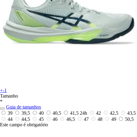
+-1
Tamanho
*
Guia de tamanhos
39
39,5
40
40,5
41,5
24h
42
42,5
43,5
44
44,5
45
46
46,5
47
48
49
50,5
Este campo é obrigatório