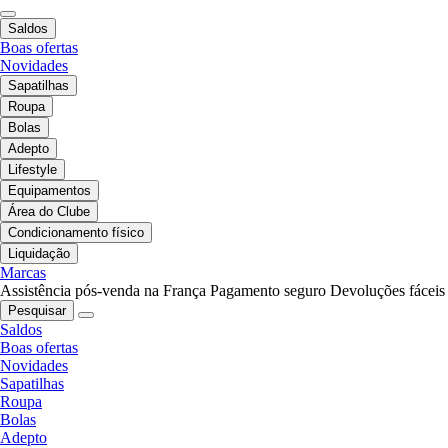
Saldos
Boas ofertas
Novidades
Sapatilhas
Roupa
Bolas
Adepto
Lifestyle
Equipamentos
Área do Clube
Condicionamento físico
Liquidação
Marcas
Assistência pós-venda na França
Pagamento seguro
Devoluções fáceis
Pesquisar
Saldos
Boas ofertas
Novidades
Sapatilhas
Roupa
Bolas
Adepto