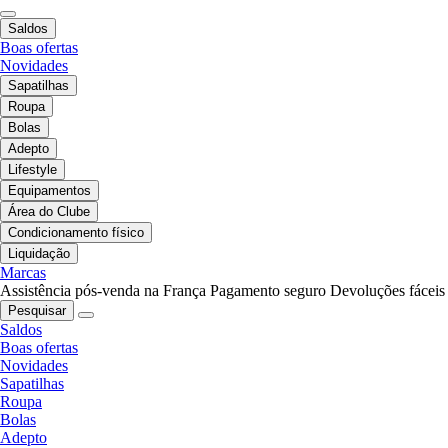
Saldos
Boas ofertas
Novidades
Sapatilhas
Roupa
Bolas
Adepto
Lifestyle
Equipamentos
Área do Clube
Condicionamento físico
Liquidação
Marcas
Assistência pós-venda na França
Pagamento seguro
Devoluções fáceis
Pesquisar
Saldos
Boas ofertas
Novidades
Sapatilhas
Roupa
Bolas
Adepto