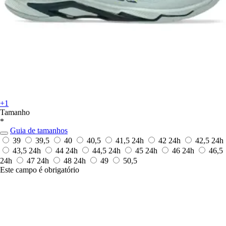
+1
Tamanho
*
Guia de tamanhos
39
39,5
40
40,5
41,5
24h
42
24h
42,5
24h
43,5
24h
44
24h
44,5
24h
45
24h
46
24h
46,5
24h
47
24h
48
24h
49
50,5
Este campo é obrigatório