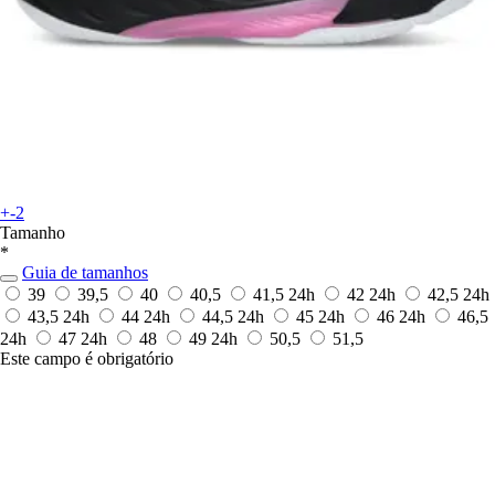
+-2
Tamanho
*
Guia de tamanhos
39
39,5
40
40,5
41,5
24h
42
24h
42,5
24h
43,5
24h
44
24h
44,5
24h
45
24h
46
24h
46,5
24h
47
24h
48
49
24h
50,5
51,5
Este campo é obrigatório