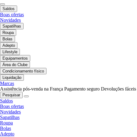
Saldos
Boas ofertas
Novidades
Sapatilhas
Roupa
Bolas
Adepto
Lifestyle
Equipamentos
Área do Clube
Condicionamento físico
Liquidação
Marcas
Assistência pós-venda na França
Pagamento seguro
Devoluções fáceis
Pesquisar
Saldos
Boas ofertas
Novidades
Sapatilhas
Roupa
Bolas
Adepto