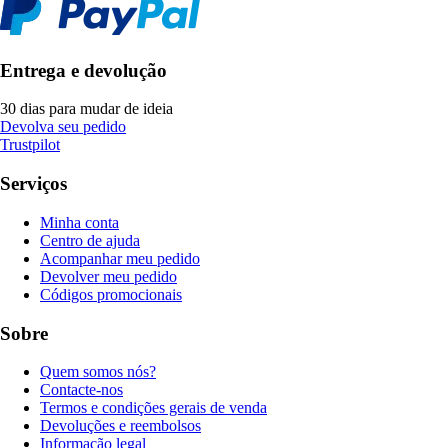
Entrega e devolução
30 dias para mudar de ideia
Devolva seu pedido
Trustpilot
Serviços
Minha conta
Centro de ajuda
Acompanhar meu pedido
Devolver meu pedido
Códigos promocionais
Sobre
Quem somos nós?
Contacte-nos
Termos e condições gerais de venda
Devoluções e reembolsos
Informação legal