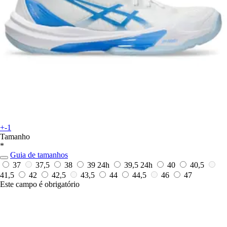
+-1
Tamanho
*
Guia de tamanhos
37
37,5
38
39
24h
39,5
24h
40
40,5
41,5
42
42,5
43,5
44
44,5
46
47
Este campo é obrigatório