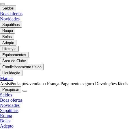
Saldos
Boas ofertas
Novidades
Sapatilhas
Roupa
Bolas
Adepto
Lifestyle
Equipamentos
Área do Clube
Condicionamento físico
Liquidação
Marcas
Assistência pós-venda na França
Pagamento seguro
Devoluções fáceis
Pesquisar
Saldos
Boas ofertas
Novidades
Sapatilhas
Roupa
Bolas
Adepto