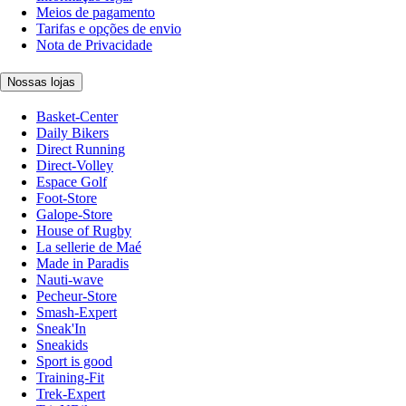
Meios de pagamento
Tarifas e opções de envio
Nota de Privacidade
Nossas lojas
Basket-Center
Daily Bikers
Direct Running
Direct-Volley
Espace Golf
Foot-Store
Galope-Store
House of Rugby
La sellerie de Maé
Made in Paradis
Nauti-wave
Pecheur-Store
Smash-Expert
Sneak'In
Sneakids
Sport is good
Training-Fit
Trek-Expert