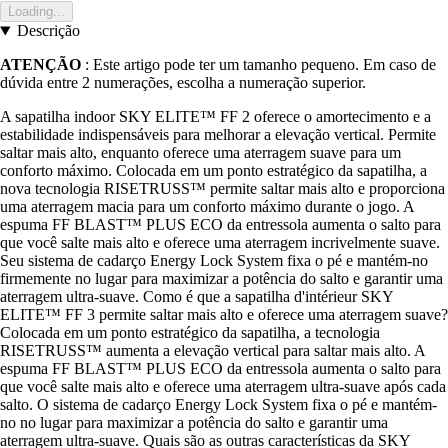
Loading...
Descrição
ATENÇÃO
: Este artigo pode ter um tamanho pequeno. Em caso de
dúvida entre 2 numerações, escolha a numeração superior.
A sapatilha indoor SKY ELITE™ FF 2 oferece o amortecimento e a
estabilidade indispensáveis para melhorar a elevação vertical. Permite
saltar mais alto, enquanto oferece uma aterragem suave para um
conforto máximo. Colocada em um ponto estratégico da sapatilha, a
nova tecnologia RISETRUSS™ permite saltar mais alto e proporciona
uma aterragem macia para um conforto máximo durante o jogo. A
espuma FF BLAST™ PLUS ECO da entressola aumenta o salto para
que você salte mais alto e oferece uma aterragem incrivelmente suave.
Seu sistema de cadarço Energy Lock System fixa o pé e mantém-no
firmemente no lugar para maximizar a potência do salto e garantir uma
aterragem ultra-suave. Como é que a sapatilha d'intérieur SKY
ELITE™ FF 3 permite saltar mais alto e oferece uma aterragem suave?
Colocada em um ponto estratégico da sapatilha, a tecnologia
RISETRUSS™ aumenta a elevação vertical para saltar mais alto. A
espuma FF BLAST™ PLUS ECO da entressola aumenta o salto para
que você salte mais alto e oferece uma aterragem ultra-suave após cada
salto. O sistema de cadarço Energy Lock System fixa o pé e mantém-
no no lugar para maximizar a potência do salto e garantir uma
aterragem ultra-suave. Quais são as outras características da SKY