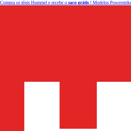
Compra os ténis Hummel e recebe o
saco grátis
! Modelos Powerstrike