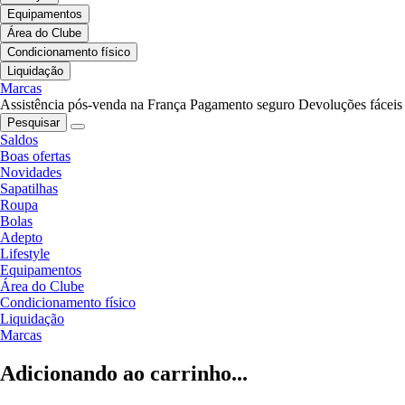
Equipamentos
Área do Clube
Condicionamento físico
Liquidação
Marcas
Assistência pós-venda na França
Pagamento seguro
Devoluções fáceis
Pesquisar
Saldos
Boas ofertas
Novidades
Sapatilhas
Roupa
Bolas
Adepto
Lifestyle
Equipamentos
Área do Clube
Condicionamento físico
Liquidação
Marcas
Adicionando ao carrinho...