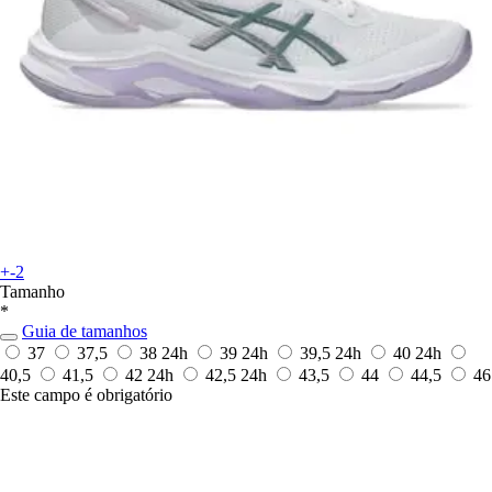
+-2
Tamanho
*
Guia de tamanhos
37
37,5
38
24h
39
24h
39,5
24h
40
24h
40,5
41,5
42
24h
42,5
24h
43,5
44
44,5
46
Este campo é obrigatório