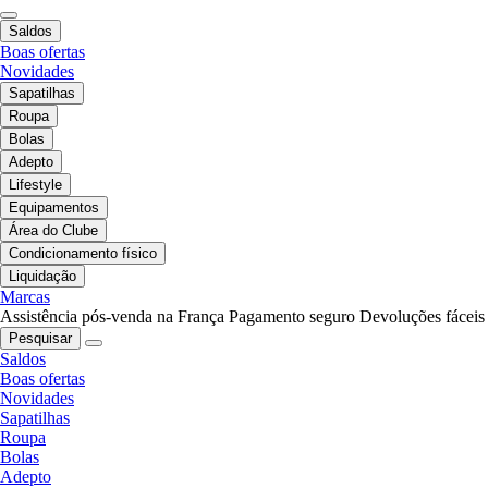
Saldos
Boas ofertas
Novidades
Sapatilhas
Roupa
Bolas
Adepto
Lifestyle
Equipamentos
Área do Clube
Condicionamento físico
Liquidação
Marcas
Assistência pós-venda na França
Pagamento seguro
Devoluções fáceis
Pesquisar
Saldos
Boas ofertas
Novidades
Sapatilhas
Roupa
Bolas
Adepto