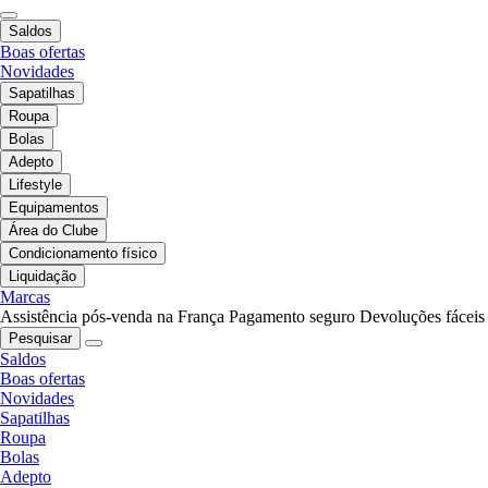
Saldos
Boas ofertas
Novidades
Sapatilhas
Roupa
Bolas
Adepto
Lifestyle
Equipamentos
Área do Clube
Condicionamento físico
Liquidação
Marcas
Assistência pós-venda na França
Pagamento seguro
Devoluções fáceis
Pesquisar
Saldos
Boas ofertas
Novidades
Sapatilhas
Roupa
Bolas
Adepto