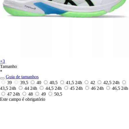
+3
Tamanho
*
Guia de tamanhos
39
39,5
40
40,5
41,5
24h
42
42,5
24h
43,5
24h
44
24h
44,5
24h
45
24h
46
24h
46,5
24h
47
24h
48
49
50,5
Este campo é obrigatório