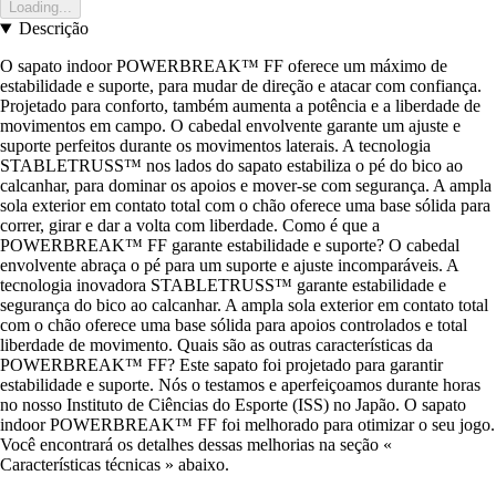
Loading...
Descrição
O sapato indoor POWERBREAK™ FF oferece um máximo de
estabilidade e suporte, para mudar de direção e atacar com confiança.
Projetado para conforto, também aumenta a potência e a liberdade de
movimentos em campo. O cabedal envolvente garante um ajuste e
suporte perfeitos durante os movimentos laterais. A tecnologia
STABLETRUSS™ nos lados do sapato estabiliza o pé do bico ao
calcanhar, para dominar os apoios e mover-se com segurança. A ampla
sola exterior em contato total com o chão oferece uma base sólida para
correr, girar e dar a volta com liberdade. Como é que a
POWERBREAK™ FF garante estabilidade e suporte? O cabedal
envolvente abraça o pé para um suporte e ajuste incomparáveis. A
tecnologia inovadora STABLETRUSS™ garante estabilidade e
segurança do bico ao calcanhar. A ampla sola exterior em contato total
com o chão oferece uma base sólida para apoios controlados e total
liberdade de movimento. Quais são as outras características da
POWERBREAK™ FF? Este sapato foi projetado para garantir
estabilidade e suporte. Nós o testamos e aperfeiçoamos durante horas
no nosso Instituto de Ciências do Esporte (ISS) no Japão. O sapato
indoor POWERBREAK™ FF foi melhorado para otimizar o seu jogo.
Você encontrará os detalhes dessas melhorias na seção «
Características técnicas » abaixo.