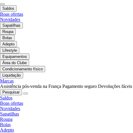
Saldos
Boas ofertas
Novidades
Sapatilhas
Roupa
Bolas
Adepto
Lifestyle
Equipamentos
Área do Clube
Condicionamento físico
Liquidação
Marcas
Assistência pós-venda na França
Pagamento seguro
Devoluções fáceis
Pesquisar
Saldos
Boas ofertas
Novidades
Sapatilhas
Roupa
Bolas
Adepto