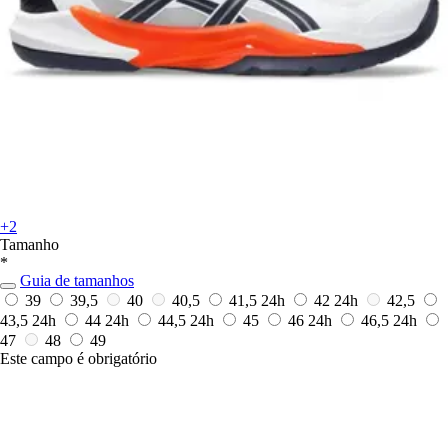
+2
Tamanho
*
Guia de tamanhos
39
39,5
40
40,5
41,5
24h
42
24h
42,5
43,5
24h
44
24h
44,5
24h
45
46
24h
46,5
24h
47
48
49
Este campo é obrigatório