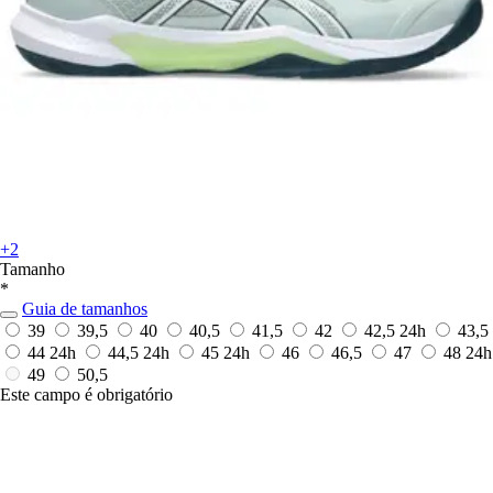
+2
Tamanho
*
Guia de tamanhos
39
39,5
40
40,5
41,5
42
42,5
24h
43,5
44
24h
44,5
24h
45
24h
46
46,5
47
48
24h
49
50,5
Este campo é obrigatório