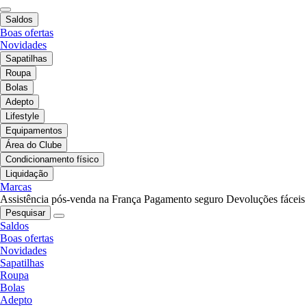
Saldos
Boas ofertas
Novidades
Sapatilhas
Roupa
Bolas
Adepto
Lifestyle
Equipamentos
Área do Clube
Condicionamento físico
Liquidação
Marcas
Assistência pós-venda na França
Pagamento seguro
Devoluções fáceis
Pesquisar
Saldos
Boas ofertas
Novidades
Sapatilhas
Roupa
Bolas
Adepto