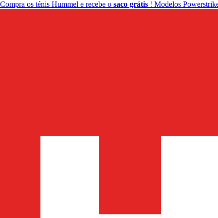
Compra os ténis Hummel e recebe o
saco grátis
! Modelos Powerstrike