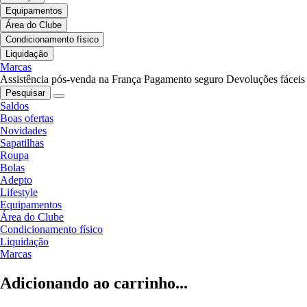
Equipamentos
Área do Clube
Condicionamento físico
Liquidação
Marcas
Assistência pós-venda na França
Pagamento seguro
Devoluções fáceis
Pesquisar
Saldos
Boas ofertas
Novidades
Sapatilhas
Roupa
Bolas
Adepto
Lifestyle
Equipamentos
Área do Clube
Condicionamento físico
Liquidação
Marcas
Adicionando ao carrinho...