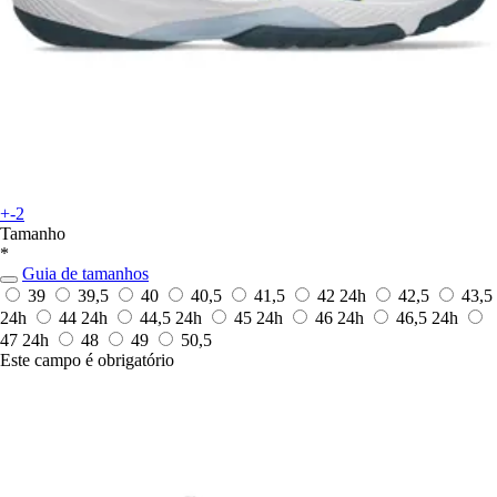
+-2
Tamanho
*
Guia de tamanhos
39
39,5
40
40,5
41,5
42
24h
42,5
43,5
24h
44
24h
44,5
24h
45
24h
46
24h
46,5
24h
47
24h
48
49
50,5
Este campo é obrigatório