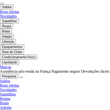
Saldos
Boas ofertas
Novidades
Sapatilhas
Roupa
Bolas
Adepto
Lifestyle
Equipamentos
Área do Clube
Condicionamento físico
Liquidação
Marcas
Assistência pós-venda na França
Pagamento seguro
Devoluções fáceis
Pesquisar
Saldos
Boas ofertas
Novidades
Sapatilhas
Roupa
Bolas
Adepto