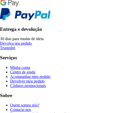
Entrega e devolução
30 dias para mudar de ideia
Devolva seu pedido
Trustpilot
Serviços
Minha conta
Centro de ajuda
Acompanhar meu pedido
Devolver meu pedido
Códigos promocionais
Sobre
Quem somos nós?
Contacte-nos