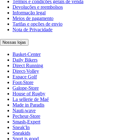
Termos e condições gerais de venda
Devoluções e reembolsos
Informação legal
Meios de pagamento
Tarifas e opções de envio
Nota de Privacidade
Nossas lojas
Basket-Center
Daily Bikers
Direct Running
Direct-Volley
Espace Golf
Foot-Store
Galope-Store
House of Rugby
La sellerie de Maé
Made in Paradis
Nauti-wave
Pecheur-Store
Smash-Expert
Sneak'In
Sneakids
Sport is good