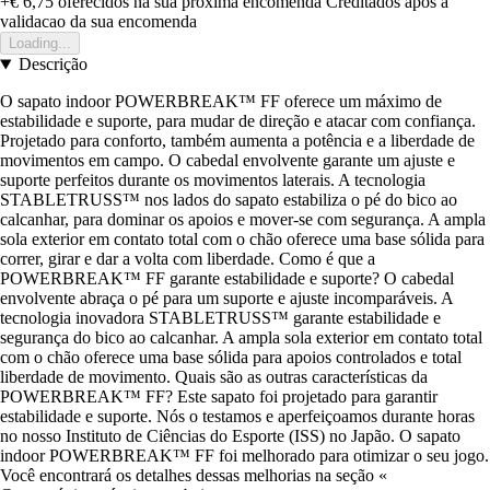
+€ 6,75
oferecidos na sua proxima encomenda
Creditados apos a
validacao da sua encomenda
Loading...
Descrição
O sapato indoor POWERBREAK™ FF oferece um máximo de
estabilidade e suporte, para mudar de direção e atacar com confiança.
Projetado para conforto, também aumenta a potência e a liberdade de
movimentos em campo. O cabedal envolvente garante um ajuste e
suporte perfeitos durante os movimentos laterais. A tecnologia
STABLETRUSS™ nos lados do sapato estabiliza o pé do bico ao
calcanhar, para dominar os apoios e mover-se com segurança. A ampla
sola exterior em contato total com o chão oferece uma base sólida para
correr, girar e dar a volta com liberdade. Como é que a
POWERBREAK™ FF garante estabilidade e suporte? O cabedal
envolvente abraça o pé para um suporte e ajuste incomparáveis. A
tecnologia inovadora STABLETRUSS™ garante estabilidade e
segurança do bico ao calcanhar. A ampla sola exterior em contato total
com o chão oferece uma base sólida para apoios controlados e total
liberdade de movimento. Quais são as outras características da
POWERBREAK™ FF? Este sapato foi projetado para garantir
estabilidade e suporte. Nós o testamos e aperfeiçoamos durante horas
no nosso Instituto de Ciências do Esporte (ISS) no Japão. O sapato
indoor POWERBREAK™ FF foi melhorado para otimizar o seu jogo.
Você encontrará os detalhes dessas melhorias na seção «