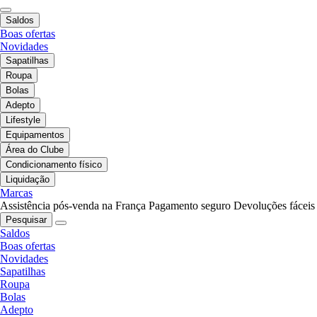
Saldos
Boas ofertas
Novidades
Sapatilhas
Roupa
Bolas
Adepto
Lifestyle
Equipamentos
Área do Clube
Condicionamento físico
Liquidação
Marcas
Assistência pós-venda na França
Pagamento seguro
Devoluções fáceis
Pesquisar
Saldos
Boas ofertas
Novidades
Sapatilhas
Roupa
Bolas
Adepto