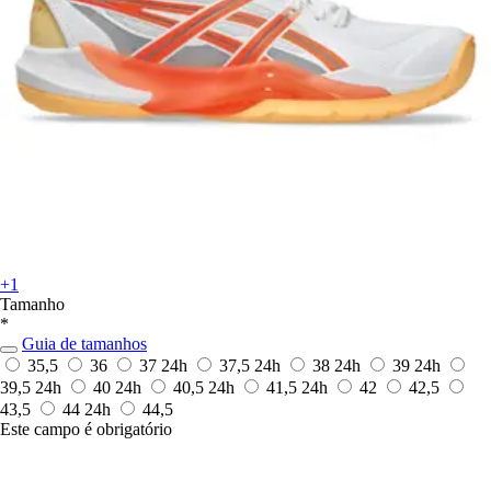
+1
Tamanho
*
Guia de tamanhos
35,5
36
37
24h
37,5
24h
38
24h
39
24h
39,5
24h
40
24h
40,5
24h
41,5
24h
42
42,5
43,5
44
24h
44,5
Este campo é obrigatório