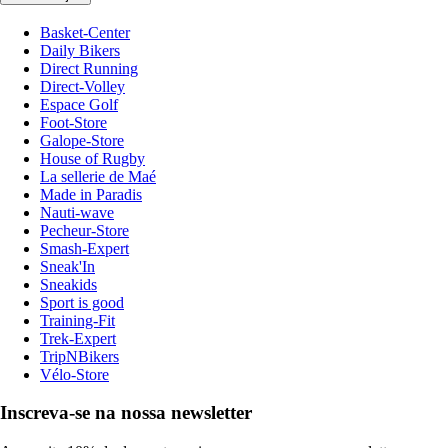
Basket-Center
Daily Bikers
Direct Running
Direct-Volley
Espace Golf
Foot-Store
Galope-Store
House of Rugby
La sellerie de Maé
Made in Paradis
Nauti-wave
Pecheur-Store
Smash-Expert
Sneak'In
Sneakids
Sport is good
Training-Fit
Trek-Expert
TripNBikers
Vélo-Store
Inscreva-se na nossa newsletter