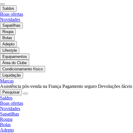
Saldos
Boas ofertas
Novidades
Sapatilhas
Roupa
Bolas
Adepto
Lifestyle
Equipamentos
Área do Clube
Condicionamento físico
Liquidação
Marcas
Assistência pós-venda na França
Pagamento seguro
Devoluções fáceis
Pesquisar
Saldos
Boas ofertas
Novidades
Sapatilhas
Roupa
Bolas
Adepto