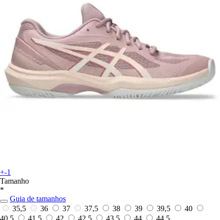
+-1
Tamanho
*
Guia de tamanhos
35,5
36
37
37,5
38
39
39,5
40
40,5
41,5
42
42,5
43,5
44
44,5