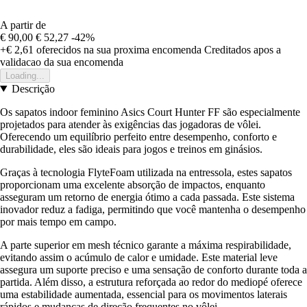
A partir de
€ 90,00
€ 52,27
-42%
+€ 2,61
oferecidos na sua proxima encomenda
Creditados apos a
validacao da sua encomenda
Loading...
Descrição
Os sapatos indoor feminino Asics Court Hunter FF são especialmente
projetados para atender às exigências das jogadoras de vôlei.
Oferecendo um equilíbrio perfeito entre desempenho, conforto e
durabilidade, eles são ideais para jogos e treinos em ginásios.
Graças à tecnologia FlyteFoam utilizada na entressola, estes sapatos
proporcionam uma excelente absorção de impactos, enquanto
asseguram um retorno de energia ótimo a cada passada. Este sistema
inovador reduz a fadiga, permitindo que você mantenha o desempenho
por mais tempo em campo.
A parte superior em mesh técnico garante a máxima respirabilidade,
evitando assim o acúmulo de calor e umidade. Este material leve
assegura um suporte preciso e uma sensação de conforto durante toda a
partida. Além disso, a estrutura reforçada ao redor do mediopé oferece
uma estabilidade aumentada, essencial para os movimentos laterais
rápidos e mudanças de direção frequentes no vôlei.