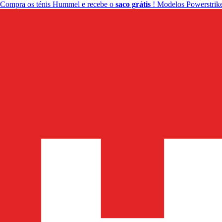
Compra os ténis Hummel e recebe o
saco grátis
! Modelos Powerstrike