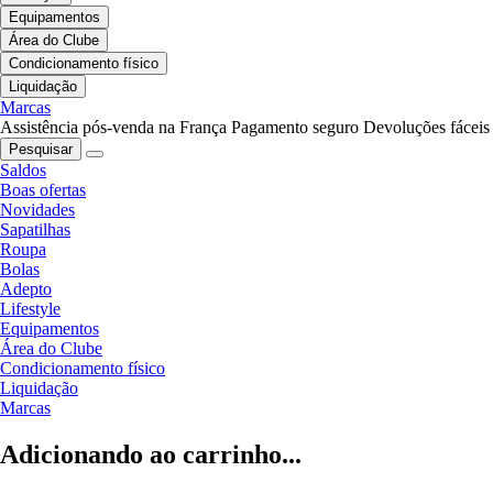
Equipamentos
Área do Clube
Condicionamento físico
Liquidação
Marcas
Assistência pós-venda na França
Pagamento seguro
Devoluções fáceis
Pesquisar
Saldos
Boas ofertas
Novidades
Sapatilhas
Roupa
Bolas
Adepto
Lifestyle
Equipamentos
Área do Clube
Condicionamento físico
Liquidação
Marcas
Adicionando ao carrinho...