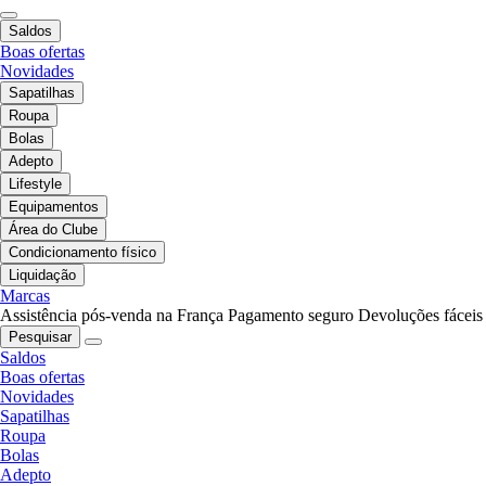
Saldos
Boas ofertas
Novidades
Sapatilhas
Roupa
Bolas
Adepto
Lifestyle
Equipamentos
Área do Clube
Condicionamento físico
Liquidação
Marcas
Assistência pós-venda na França
Pagamento seguro
Devoluções fáceis
Pesquisar
Saldos
Boas ofertas
Novidades
Sapatilhas
Roupa
Bolas
Adepto