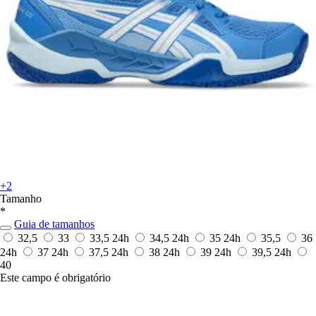
+2
Tamanho
*
Guia de tamanhos
32,5
33
33,5
24h
34,5
24h
35
24h
35,5
36
24h
37
24h
37,5
24h
38
24h
39
24h
39,5
24h
40
Este campo é obrigatório