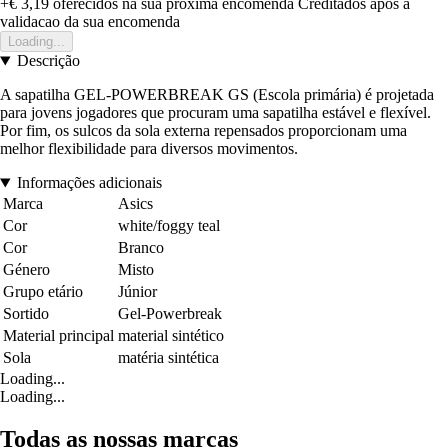
+€ 3,19
oferecidos na sua proxima encomenda
Creditados apos a
validacao da sua encomenda
Loading...
Descrição
A sapatilha GEL-POWERBREAK GS (Escola primária) é projetada
para jovens jogadores que procuram uma sapatilha estável e flexível.
Por fim, os sulcos da sola externa repensados proporcionam uma
melhor flexibilidade para diversos movimentos.
Informações adicionais
Marca
Asics
Cor
white/foggy teal
Cor
Branco
Género
Misto
Grupo etário
Júnior
Sortido
Gel-Powerbreak
Material principal
material sintético
Sola
matéria sintética
Loading...
Loading...
Todas as nossas marcas