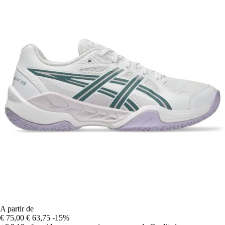
A partir de
€ 75,00
€ 63,75
-15%