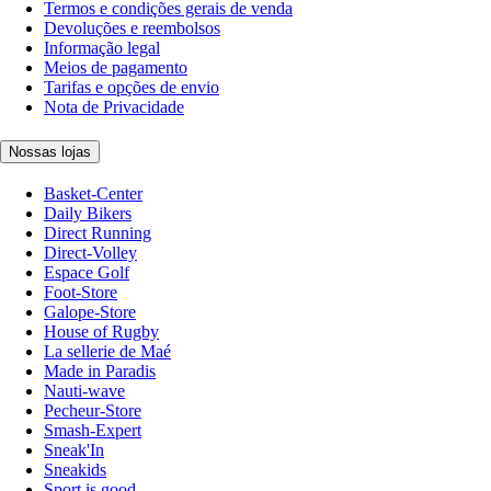
Termos e condições gerais de venda
Devoluções e reembolsos
Informação legal
Meios de pagamento
Tarifas e opções de envio
Nota de Privacidade
Nossas lojas
Basket-Center
Daily Bikers
Direct Running
Direct-Volley
Espace Golf
Foot-Store
Galope-Store
House of Rugby
La sellerie de Maé
Made in Paradis
Nauti-wave
Pecheur-Store
Smash-Expert
Sneak'In
Sneakids
Sport is good