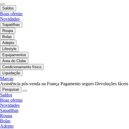
Saldos
Boas ofertas
Novidades
Sapatilhas
Roupa
Bolas
Adepto
Lifestyle
Equipamentos
Área do Clube
Condicionamento físico
Liquidação
Marcas
Assistência pós-venda na França
Pagamento seguro
Devoluções fáceis
Pesquisar
Saldos
Boas ofertas
Novidades
Sapatilhas
Roupa
Bolas
Adepto