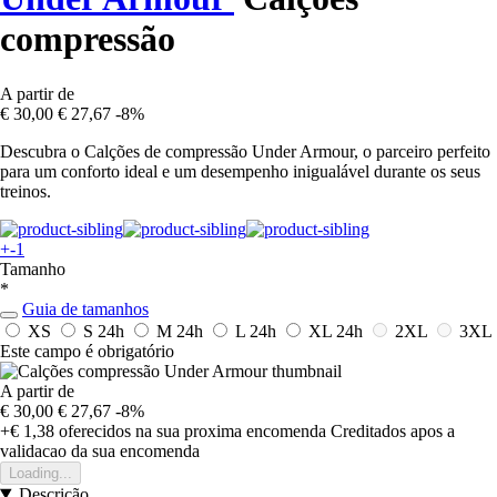
compressão
A partir de
€ 30,00
€ 27,67
-8%
Descubra o Calções de compressão Under Armour, o parceiro perfeito
para um conforto ideal e um desempenho inigualável durante os seus
treinos.
+-1
Tamanho
*
Guia de tamanhos
XS
S
24h
M
24h
L
24h
XL
24h
2XL
3XL
Este campo é obrigatório
A partir de
€ 30,00
€ 27,67
-8%
+€ 1,38
oferecidos na sua proxima encomenda
Creditados apos a
validacao da sua encomenda
Loading...
Descrição