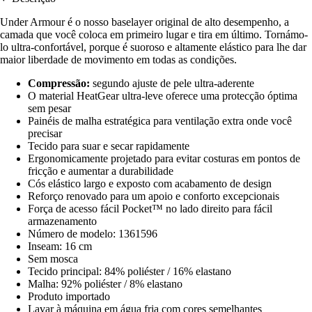
Under Armour é o nosso baselayer original de alto desempenho, a
camada que você coloca em primeiro lugar e tira em último. Tornámo-
lo ultra-confortável, porque é suoroso e altamente elástico para lhe dar
maior liberdade de movimento em todas as condições.
Compressão:
segundo ajuste de pele ultra-aderente
O material HeatGear ultra-leve oferece uma protecção óptima
sem pesar
Painéis de malha estratégica para ventilação extra onde você
precisar
Tecido para suar e secar rapidamente
Ergonomicamente projetado para evitar costuras em pontos de
fricção e aumentar a durabilidade
Cós elástico largo e exposto com acabamento de design
Reforço renovado para um apoio e conforto excepcionais
Força de acesso fácil Pocket™ no lado direito para fácil
armazenamento
Número de modelo: 1361596
Inseam: 16 cm
Sem mosca
Tecido principal: 84% poliéster / 16% elastano
Malha: 92% poliéster / 8% elastano
Produto importado
Lavar à máquina em água fria com cores semelhantes