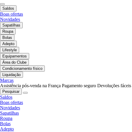
Saldos
Boas ofertas
Novidades
Sapatilhas
Roupa
Bolas
Adepto
Lifestyle
Equipamentos
Área do Clube
Condicionamento físico
Liquidação
Marcas
Assistência pós-venda na França
Pagamento seguro
Devoluções fáceis
Pesquisar
Saldos
Boas ofertas
Novidades
Sapatilhas
Roupa
Bolas
Adepto