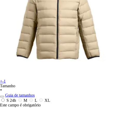
+-1
Tamanho
*
Guia de tamanhos
S
24h
M
L
XL
Este campo é obrigatório