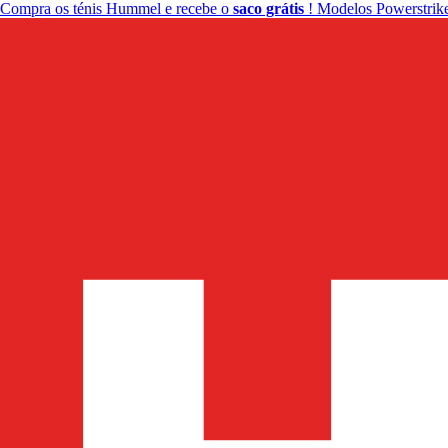
Compra os ténis Hummel e recebe o
saco grátis
! Modelos Powerstrike