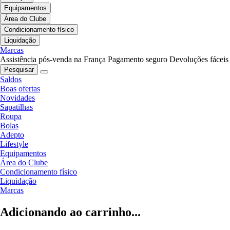
Equipamentos
Área do Clube
Condicionamento físico
Liquidação
Marcas
Assistência pós-venda na França
Pagamento seguro
Devoluções fáceis
Pesquisar
Saldos
Boas ofertas
Novidades
Sapatilhas
Roupa
Bolas
Adepto
Lifestyle
Equipamentos
Área do Clube
Condicionamento físico
Liquidação
Marcas
Adicionando ao carrinho...