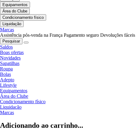
Equipamentos
Área do Clube
Condicionamento físico
Liquidação
Marcas
Assistência pós-venda na França
Pagamento seguro
Devoluções fáceis
Pesquisar
Saldos
Boas ofertas
Novidades
Sapatilhas
Roupa
Bolas
Adepto
Lifestyle
Equipamentos
Área do Clube
Condicionamento físico
Liquidação
Marcas
Adicionando ao carrinho...