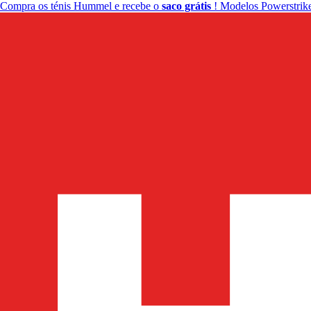
Compra os ténis Hummel e recebe o
saco grátis
! Modelos Powerstrike