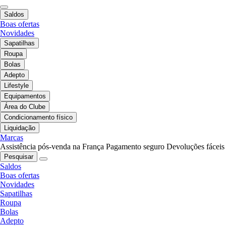
Saldos
Boas ofertas
Novidades
Sapatilhas
Roupa
Bolas
Adepto
Lifestyle
Equipamentos
Área do Clube
Condicionamento físico
Liquidação
Marcas
Assistência pós-venda na França
Pagamento seguro
Devoluções fáceis
Pesquisar
Saldos
Boas ofertas
Novidades
Sapatilhas
Roupa
Bolas
Adepto