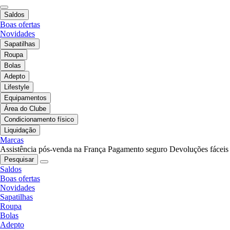
Saldos
Boas ofertas
Novidades
Sapatilhas
Roupa
Bolas
Adepto
Lifestyle
Equipamentos
Área do Clube
Condicionamento físico
Liquidação
Marcas
Assistência pós-venda na França
Pagamento seguro
Devoluções fáceis
Pesquisar
Saldos
Boas ofertas
Novidades
Sapatilhas
Roupa
Bolas
Adepto