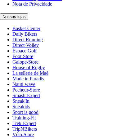
Nota de Privacidade
Nossas lojas
Basket-Center
Daily Bikers
Direct Running
Direct-Volley
Espace Golf
Foot-Store
Galope-Store
House of Rugby
La sellerie de Maé
Made in Paradis
Nauti-wave
Pecheur-Store
Smash-Expert
Sneak'In
Sneakids
Sport is good
Training-Fit
Trek-Expert
TripNBikers
Vélo-Store