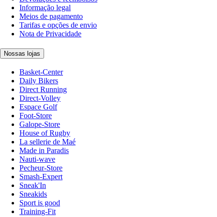
Informação legal
Meios de pagamento
Tarifas e opções de envio
Nota de Privacidade
Nossas lojas
Basket-Center
Daily Bikers
Direct Running
Direct-Volley
Espace Golf
Foot-Store
Galope-Store
House of Rugby
La sellerie de Maé
Made in Paradis
Nauti-wave
Pecheur-Store
Smash-Expert
Sneak'In
Sneakids
Sport is good
Training-Fit