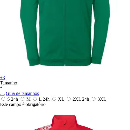
+3
Tamanho
*
Guia de tamanhos
S
24h
M
L
24h
XL
2XL
24h
3XL
Este campo é obrigatório