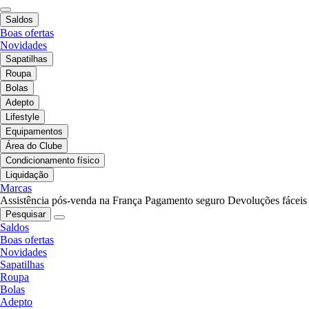
Saldos
Boas ofertas
Novidades
Sapatilhas
Roupa
Bolas
Adepto
Lifestyle
Equipamentos
Área do Clube
Condicionamento físico
Liquidação
Marcas
Assistência pós-venda na França
Pagamento seguro
Devoluções fáceis
Pesquisar
Saldos
Boas ofertas
Novidades
Sapatilhas
Roupa
Bolas
Adepto