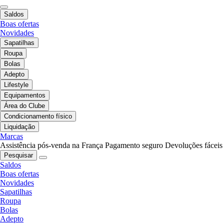
Saldos
Boas ofertas
Novidades
Sapatilhas
Roupa
Bolas
Adepto
Lifestyle
Equipamentos
Área do Clube
Condicionamento físico
Liquidação
Marcas
Assistência pós-venda na França
Pagamento seguro
Devoluções fáceis
Pesquisar
Saldos
Boas ofertas
Novidades
Sapatilhas
Roupa
Bolas
Adepto