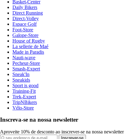
Basket-Center
Daily Bikers
Direct Running
Direct-Volley
Espace Golf
Foot-Store
Galope-Store
House of Rugby
La sellerie de Maé
Made in Paradis
Nauti-wave
Pecheur-Store
Smash-Expert
Sneak'In
Sneakids
Sport is good
Training-Fit
Trek-Expert
TripNBikers
Vélo-Store
Inscreva-se na nossa newsletter
Aproveite 10% de desconto ao inscrever-se na nossa newsletter
Inscrever-se