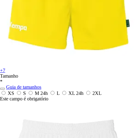
+7
Tamanho
*
Guia de tamanhos
XS
S
M
24h
L
XL
24h
2XL
Este campo é obrigatório