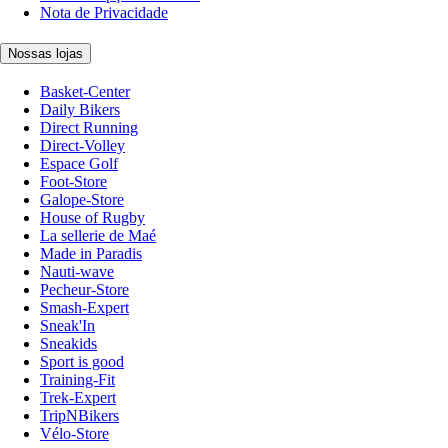
Nota de Privacidade
Nossas lojas
Basket-Center
Daily Bikers
Direct Running
Direct-Volley
Espace Golf
Foot-Store
Galope-Store
House of Rugby
La sellerie de Maé
Made in Paradis
Nauti-wave
Pecheur-Store
Smash-Expert
Sneak'In
Sneakids
Sport is good
Training-Fit
Trek-Expert
TripNBikers
Vélo-Store