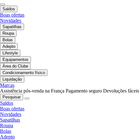
Saldos
Boas ofertas
Novidades
Sapatilhas
Roupa
Bolas
Adepto
Lifestyle
Equipamentos
Área do Clube
Condicionamento físico
Liquidação
Marcas
Assistência pós-venda na França
Pagamento seguro
Devoluções fáceis
Pesquisar
Saldos
Boas ofertas
Novidades
Sapatilhas
Roupa
Bolas
Adepto