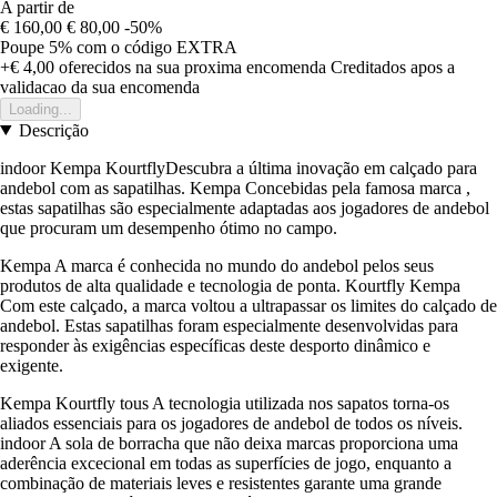
A partir de
€ 160,00
€ 80,00
-50%
Poupe 5%
com o código
EXTRA
+€ 4,00
oferecidos na sua proxima encomenda
Creditados apos a
validacao da sua encomenda
Loading...
Descrição
indoor Kempa KourtflyDescubra a última inovação em calçado para
andebol com as sapatilhas. Kempa Concebidas pela famosa marca ,
estas sapatilhas são especialmente adaptadas aos jogadores de andebol
que procuram um desempenho ótimo no campo.
Kempa A marca é conhecida no mundo do andebol pelos seus
produtos de alta qualidade e tecnologia de ponta. Kourtfly Kempa
Com este calçado, a marca voltou a ultrapassar os limites do calçado de
andebol. Estas sapatilhas foram especialmente desenvolvidas para
responder às exigências específicas deste desporto dinâmico e
exigente.
Kempa Kourtfly tous A tecnologia utilizada nos sapatos torna-os
aliados essenciais para os jogadores de andebol de todos os níveis.
indoor A sola de borracha que não deixa marcas proporciona uma
aderência excecional em todas as superfícies de jogo, enquanto a
combinação de materiais leves e resistentes garante uma grande