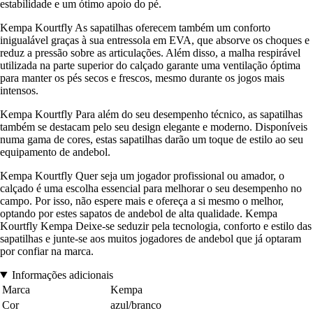
estabilidade e um ótimo apoio do pé.
Kempa Kourtfly As sapatilhas oferecem também um conforto
inigualável graças à sua entressola em EVA, que absorve os choques e
reduz a pressão sobre as articulações. Além disso, a malha respirável
utilizada na parte superior do calçado garante uma ventilação óptima
para manter os pés secos e frescos, mesmo durante os jogos mais
intensos.
Kempa Kourtfly Para além do seu desempenho técnico, as sapatilhas
também se destacam pelo seu design elegante e moderno. Disponíveis
numa gama de cores, estas sapatilhas darão um toque de estilo ao seu
equipamento de andebol.
Kempa Kourtfly Quer seja um jogador profissional ou amador, o
calçado é uma escolha essencial para melhorar o seu desempenho no
campo. Por isso, não espere mais e ofereça a si mesmo o melhor,
optando por estes sapatos de andebol de alta qualidade. Kempa
Kourtfly Kempa Deixe-se seduzir pela tecnologia, conforto e estilo das
sapatilhas e junte-se aos muitos jogadores de andebol que já optaram
por confiar na marca.
Informações adicionais
Marca
Kempa
Cor
azul/branco