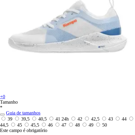
+0
Tamanho
*
Guia de tamanhos
39
39,5
40,5
41
24h
42
42,5
43
44
44,5
45
45,5
46
47
48
49
50
Este campo é obrigatório