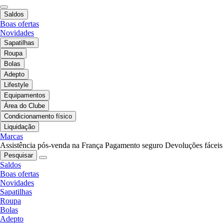
Saldos
Boas ofertas
Novidades
Sapatilhas
Roupa
Bolas
Adepto
Lifestyle
Equipamentos
Área do Clube
Condicionamento físico
Liquidação
Marcas
Assistência pós-venda na França
Pagamento seguro
Devoluções fáceis
Pesquisar
Saldos
Boas ofertas
Novidades
Sapatilhas
Roupa
Bolas
Adepto