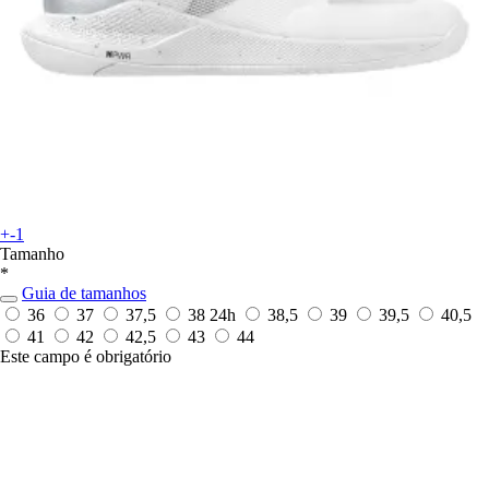
+-1
Tamanho
*
Guia de tamanhos
36
37
37,5
38
24h
38,5
39
39,5
40,5
41
42
42,5
43
44
Este campo é obrigatório