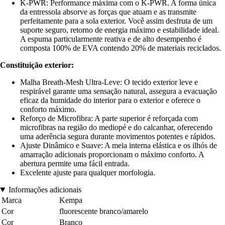
K-PWR: Performance máxima com o K-PWR. A forma única
da entressola absorve as forças que atuam e as transmite
perfeitamente para a sola exterior. Você assim desfruta de um
suporte seguro, retorno de energia máximo e estabilidade ideal.
A espuma particularmente reativa e de alto desempenho é
composta 100% de EVA contendo 20% de materiais reciclados.
Constituição exterior:
Malha Breath-Mesh Ultra-Leve: O tecido exterior leve e
respirável garante uma sensação natural, assegura a evacuação
eficaz da humidade do interior para o exterior e oferece o
conforto máximo.
Reforço de Microfibra: A parte superior é reforçada com
microfibras na região do mediopé e do calcanhar, oferecendo
uma aderência segura durante movimentos potentes e rápidos.
Ajuste Dinâmico e Suave: A meia interna elástica e os ilhós de
amarração adicionais proporcionam o máximo conforto. A
abertura permite uma fácil entrada.
Excelente ajuste para qualquer morfologia.
Informações adicionais
Marca
Kempa
Cor
fluorescente branco/amarelo
Cor
Branco