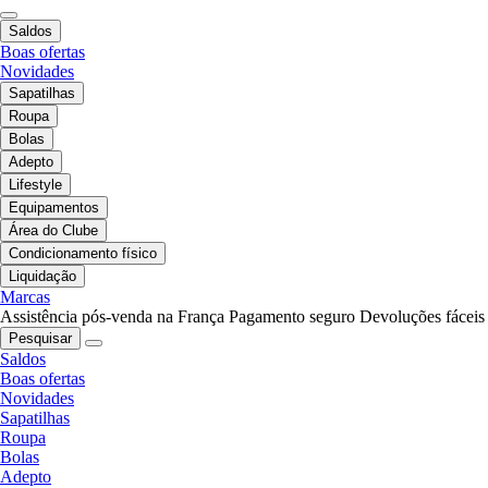
Saldos
Boas ofertas
Novidades
Sapatilhas
Roupa
Bolas
Adepto
Lifestyle
Equipamentos
Área do Clube
Condicionamento físico
Liquidação
Marcas
Assistência pós-venda na França
Pagamento seguro
Devoluções fáceis
Pesquisar
Saldos
Boas ofertas
Novidades
Sapatilhas
Roupa
Bolas
Adepto