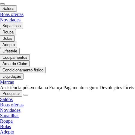
Saldos
Boas ofertas
Novidades
Sapatilhas
Roupa
Bolas
Adepto
Lifestyle
Equipamentos
Área do Clube
Condicionamento físico
Liquidação
Marcas
Assistência pós-venda na França
Pagamento seguro
Devoluções fáceis
Pesquisar
Saldos
Boas ofertas
Novidades
Sapatilhas
Roupa
Bolas
Adepto