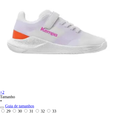
+2
Tamanho
*
Guia de tamanhos
29
30
31
32
33