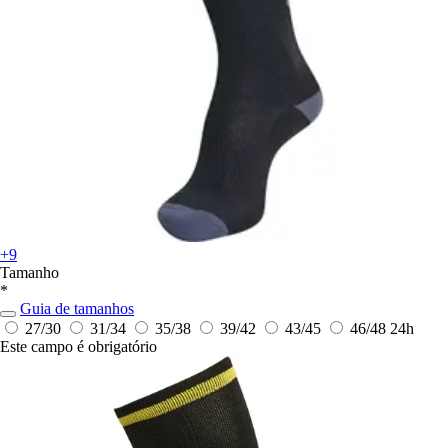
+9
Tamanho
*
Guia de tamanhos
27/30
31/34
35/38
39/42
43/45
46/48
24h
Este campo é obrigatório