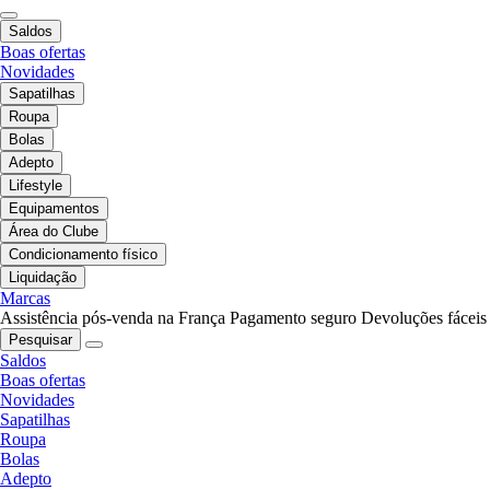
Saldos
Boas ofertas
Novidades
Sapatilhas
Roupa
Bolas
Adepto
Lifestyle
Equipamentos
Área do Clube
Condicionamento físico
Liquidação
Marcas
Assistência pós-venda na França
Pagamento seguro
Devoluções fáceis
Pesquisar
Saldos
Boas ofertas
Novidades
Sapatilhas
Roupa
Bolas
Adepto