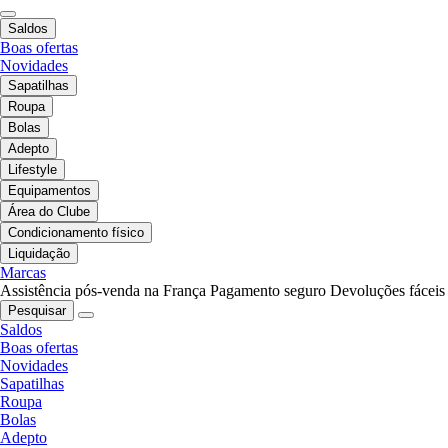
Saldos
Boas ofertas
Novidades
Sapatilhas
Roupa
Bolas
Adepto
Lifestyle
Equipamentos
Área do Clube
Condicionamento físico
Liquidação
Marcas
Assistência pós-venda na França
Pagamento seguro
Devoluções fáceis
Pesquisar
Saldos
Boas ofertas
Novidades
Sapatilhas
Roupa
Bolas
Adepto