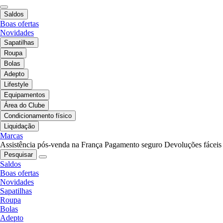
Saldos
Boas ofertas
Novidades
Sapatilhas
Roupa
Bolas
Adepto
Lifestyle
Equipamentos
Área do Clube
Condicionamento físico
Liquidação
Marcas
Assistência pós-venda na França
Pagamento seguro
Devoluções fáceis
Pesquisar
Saldos
Boas ofertas
Novidades
Sapatilhas
Roupa
Bolas
Adepto