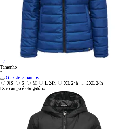
+-1
Tamanho
*
Guia de tamanhos
XS
S
M
L
24h
XL
24h
2XL
24h
Este campo é obrigatório