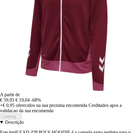
A partir de
€ 59,95
€ 19,04
-68%
+€ 0,95
oferecidos na sua proxima encomenda
Creditados apos a
validacao da sua encomenda
Loading...
Descrição
Este hmlLEAD ZIP POLY HOODIE é a camada extra perfeita para o