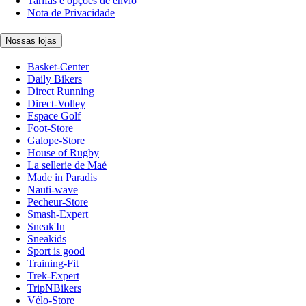
Tarifas e opções de envio
Nota de Privacidade
Nossas lojas
Basket-Center
Daily Bikers
Direct Running
Direct-Volley
Espace Golf
Foot-Store
Galope-Store
House of Rugby
La sellerie de Maé
Made in Paradis
Nauti-wave
Pecheur-Store
Smash-Expert
Sneak'In
Sneakids
Sport is good
Training-Fit
Trek-Expert
TripNBikers
Vélo-Store