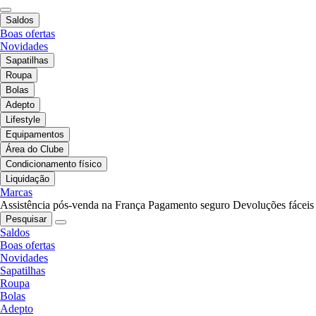
Saldos
Boas ofertas
Novidades
Sapatilhas
Roupa
Bolas
Adepto
Lifestyle
Equipamentos
Área do Clube
Condicionamento físico
Liquidação
Marcas
Assistência pós-venda na França
Pagamento seguro
Devoluções fáceis
Pesquisar
Saldos
Boas ofertas
Novidades
Sapatilhas
Roupa
Bolas
Adepto