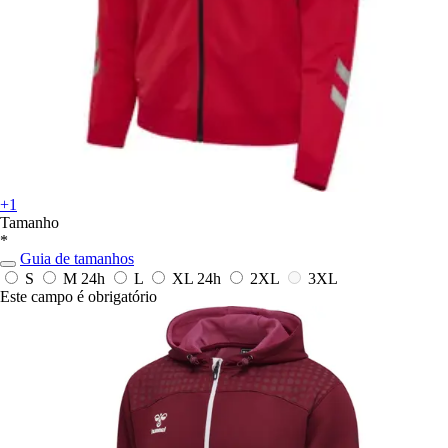
+1
Tamanho
*
Guia de tamanhos
S
M
24h
L
XL
24h
2XL
3XL
Este campo é obrigatório