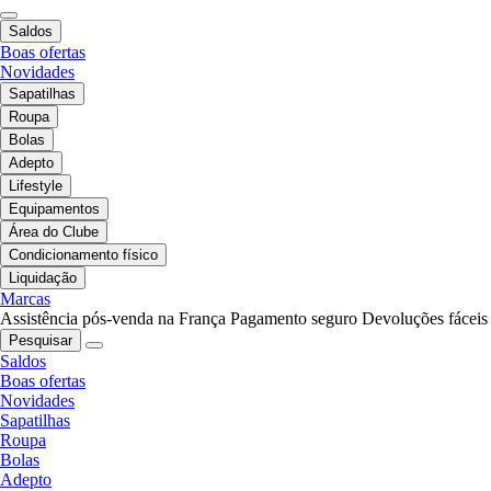
Saldos
Boas ofertas
Novidades
Sapatilhas
Roupa
Bolas
Adepto
Lifestyle
Equipamentos
Área do Clube
Condicionamento físico
Liquidação
Marcas
Assistência pós-venda na França
Pagamento seguro
Devoluções fáceis
Pesquisar
Saldos
Boas ofertas
Novidades
Sapatilhas
Roupa
Bolas
Adepto