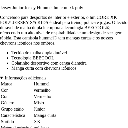
Jersey Junior Jersey Hummel hmlcore xk poly
Concebido para desportos de interior e exterior, o hmlCORE XK
POLY JERSEY S/S KIDS é ideal para treino, prática e jogos. O tecido
durável de malha dupla incorpora a tecnologia BEECOOL®,
oferecendo um alto nível de respirabilidade e um design de secagem
rápida. Esta camisola hummel® tem mangas curtas e os nossos
chevrons icónicos nos ombros.
Tecido de malha dupla durável
Tecnologia BEECOOL
Colarinho desportivo com canga dianteira
Manga curta com chevrons icônicos
Informações adicionais
Marca
Hummel
Cor
vermelho
Cor
Vermelho
Género
Misto
Grupo etário
Júnior
Característica
Manga curta
Sortido
XK
Material principal
poliéster