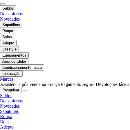
Saldos
Boas ofertas
Novidades
Sapatilhas
Roupa
Bolas
Adepto
Lifestyle
Equipamentos
Área do Clube
Condicionamento físico
Liquidação
Marcas
Assistência pós-venda na França
Pagamento seguro
Devoluções fáceis
Pesquisar
Saldos
Boas ofertas
Novidades
Sapatilhas
Roupa
Bolas
Adepto