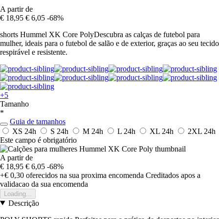
A partir de
€ 18,95
€ 6,05
-68%
shorts Hummel XK Core PolyDescubra as calças de futebol para
mulher, ideais para o futebol de salão e de exterior, graças ao seu tecido
respirável e resistente.
+5
Tamanho
*
Guia de tamanhos
XS
24h
S
24h
M
24h
L
24h
XL
24h
2XL
24h
Este campo é obrigatório
A partir de
€ 18,95
€ 6,05
-68%
+€ 0,30
oferecidos na sua proxima encomenda
Creditados apos a
validacao da sua encomenda
Loading...
Descrição