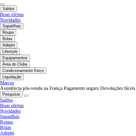
Saldos
Boas ofertas
Novidades
Sapatilhas
Roupa
Bolas
Adepto
Lifestyle
Equipamentos
Área do Clube
Condicionamento físico
Liquidação
Marcas
Assistência pós-venda na França
Pagamento seguro
Devoluções fáceis
Pesquisar
Saldos
Boas ofertas
Novidades
Sapatilhas
Roupa
Bolas
Adepto