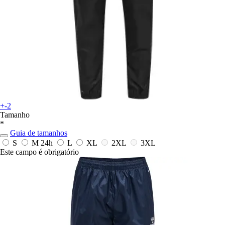
+-2
Tamanho
*
Guia de tamanhos
S
M
24h
L
XL
2XL
3XL
Este campo é obrigatório