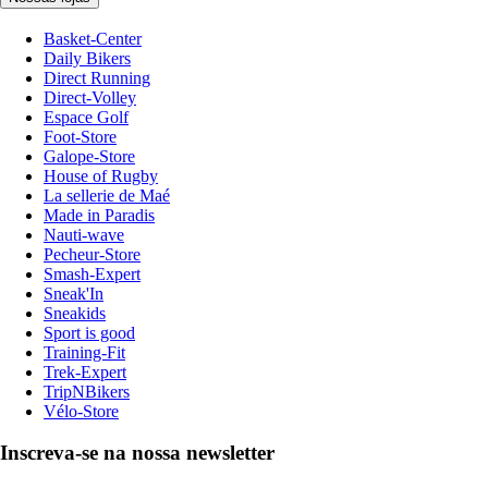
Basket-Center
Daily Bikers
Direct Running
Direct-Volley
Espace Golf
Foot-Store
Galope-Store
House of Rugby
La sellerie de Maé
Made in Paradis
Nauti-wave
Pecheur-Store
Smash-Expert
Sneak'In
Sneakids
Sport is good
Training-Fit
Trek-Expert
TripNBikers
Vélo-Store
Inscreva-se na nossa newsletter