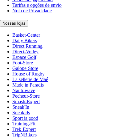
Tarifas e opções de envio
Nota de Privacidade
Nossas lojas
Basket-Center
Daily Bikers
Direct Running
Direct-Volley
Espace Golf
Foot-Store
Galope-Store
House of Rugby
La sellerie de Maé
Made in Paradis
Nauti-wave
Pecheur-Store
Smash-Expert
Sneak'In
Sneakids
Sport is good
Training-Fit
Trek-Expert
TripNBikers