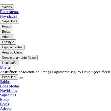
Saldos
Boas ofertas
Novidades
Sapatilhas
Roupa
Bolas
Adepto
Lifestyle
Equipamentos
Área do Clube
Condicionamento físico
Liquidação
Marcas
Assistência pós-venda na França
Pagamento seguro
Devoluções fáceis
Pesquisar
Saldos
Boas ofertas
Novidades
Sapatilhas
Roupa
Bolas
Adepto