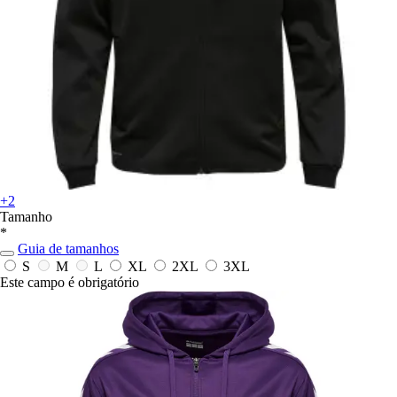
+2
Tamanho
*
Guia de tamanhos
S
M
L
XL
2XL
3XL
Este campo é obrigatório