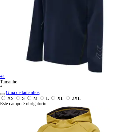
+1
Tamanho
*
Guia de tamanhos
XS
S
M
L
XL
2XL
Este campo é obrigatório