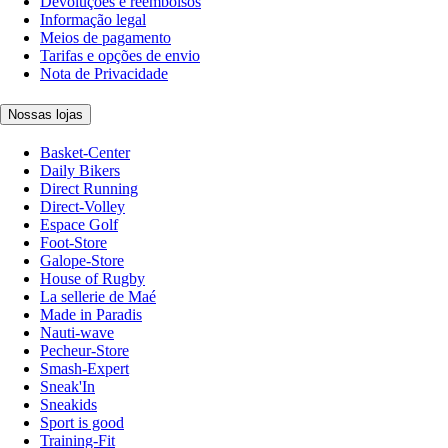
Devoluções e reembolsos
Informação legal
Meios de pagamento
Tarifas e opções de envio
Nota de Privacidade
Nossas lojas
Basket-Center
Daily Bikers
Direct Running
Direct-Volley
Espace Golf
Foot-Store
Galope-Store
House of Rugby
La sellerie de Maé
Made in Paradis
Nauti-wave
Pecheur-Store
Smash-Expert
Sneak'In
Sneakids
Sport is good
Training-Fit