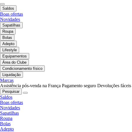
Saldos
Boas ofertas
Novidades
Sapatilhas
Roupa
Bolas
Adepto
Lifestyle
Equipamentos
Área do Clube
Condicionamento físico
Liquidação
Marcas
Assistência pós-venda na França
Pagamento seguro
Devoluções fáceis
Pesquisar
Saldos
Boas ofertas
Novidades
Sapatilhas
Roupa
Bolas
Adepto