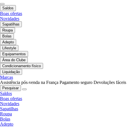
Saldos
Boas ofertas
Novidades
Sapatilhas
Roupa
Bolas
Adepto
Lifestyle
Equipamentos
Área do Clube
Condicionamento físico
Liquidação
Marcas
Assistência pós-venda na França
Pagamento seguro
Devoluções fáceis
Pesquisar
Saldos
Boas ofertas
Novidades
Sapatilhas
Roupa
Bolas
Adepto