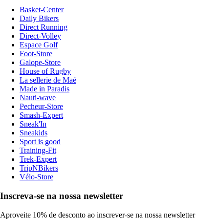
Basket-Center
Daily Bikers
Direct Running
Direct-Volley
Espace Golf
Foot-Store
Galope-Store
House of Rugby
La sellerie de Maé
Made in Paradis
Nauti-wave
Pecheur-Store
Smash-Expert
Sneak'In
Sneakids
Sport is good
Training-Fit
Trek-Expert
TripNBikers
Vélo-Store
Inscreva-se na nossa newsletter
Aproveite 10% de desconto ao inscrever-se na nossa newsletter