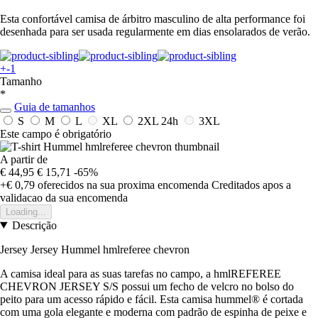
Esta confortável camisa de árbitro masculino de alta performance foi
desenhada para ser usada regularmente em dias ensolarados de verão.
+-1
Tamanho
*
Guia de tamanhos
S
M
L
XL
2XL
24h
3XL
Este campo é obrigatório
A partir de
€ 44,95
€ 15,71
-65%
+€ 0,79
oferecidos na sua proxima encomenda
Creditados apos a
validacao da sua encomenda
Loading...
Descrição
Jersey Jersey Hummel hmlreferee chevron
A camisa ideal para as suas tarefas no campo, a hmlREFEREE
CHEVRON JERSEY S/S possui um fecho de velcro no bolso do
peito para um acesso rápido e fácil. Esta camisa hummel® é cortada
com uma gola elegante e moderna com padrão de espinha de peixe e