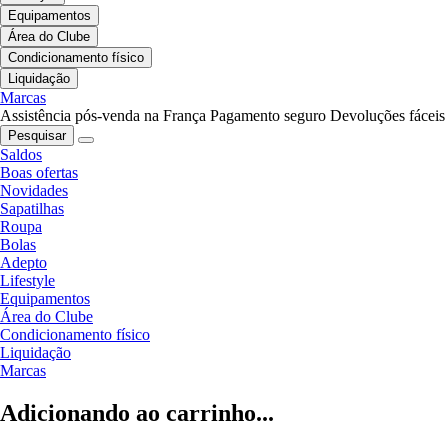
Equipamentos
Área do Clube
Condicionamento físico
Liquidação
Marcas
Assistência pós-venda na França
Pagamento seguro
Devoluções fáceis
Pesquisar
Saldos
Boas ofertas
Novidades
Sapatilhas
Roupa
Bolas
Adepto
Lifestyle
Equipamentos
Área do Clube
Condicionamento físico
Liquidação
Marcas
Adicionando ao carrinho...