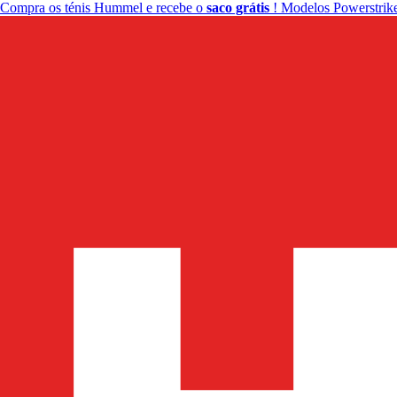
Compra os ténis Hummel e recebe o
saco grátis
! Modelos Powerstrike