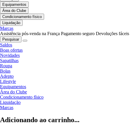
Equipamentos
Área do Clube
Condicionamento físico
Liquidação
Marcas
Assistência pós-venda na França
Pagamento seguro
Devoluções fáceis
Pesquisar
Saldos
Boas ofertas
Novidades
Sapatilhas
Roupa
Bolas
Adepto
Lifestyle
Equipamentos
Área do Clube
Condicionamento físico
Liquidação
Marcas
Adicionando ao carrinho...