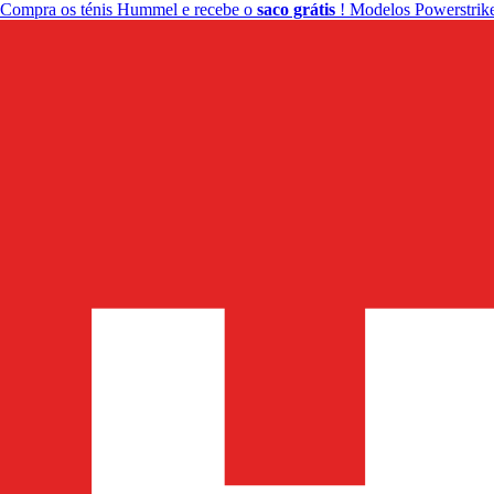
Compra os ténis Hummel e recebe o
saco grátis
! Modelos Powerstrike